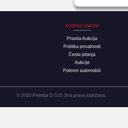
KORISNI LINKOVI
Pravila Aukcija
Politika privatnosti
Česta pitanja
Aukcije
Polovni automobili
© 2020 Premija D.O.O. Sva prava zadržana.