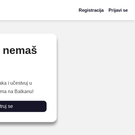
Registracija
Prijavi se
k nemaš
aka i učestvuj u
jama na Balkanu!
ruj se