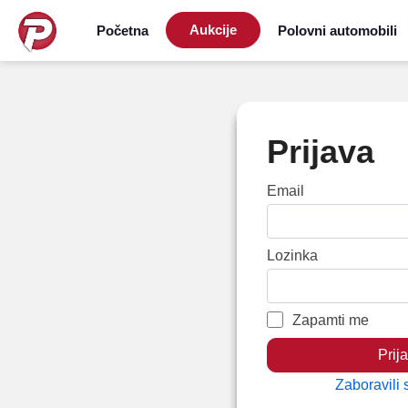
Aukcije
Početna
(current)
Polovni automobili
Prijava
Email
Lozinka
Zapamti me
Prija
Zaboravili 