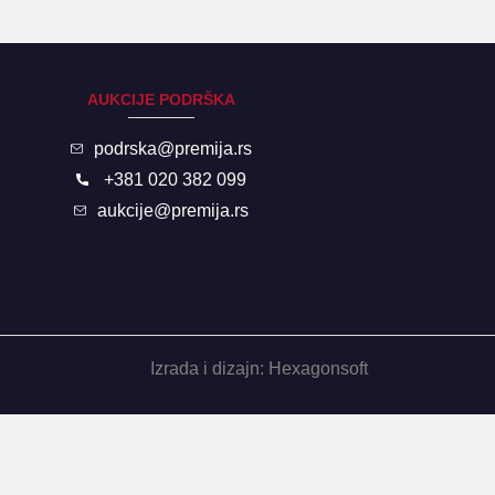
AUKCIJE PODRŠKA
podrska@premija.rs
+381 020 382 099
aukcije@premija.rs
Izrada i dizajn:
Hexagonsoft