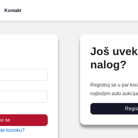
Kontakt
Još uve
nalog?
Registruj se u par kor
najboljim auto aukci
Regist
vi se
ste lozinku?